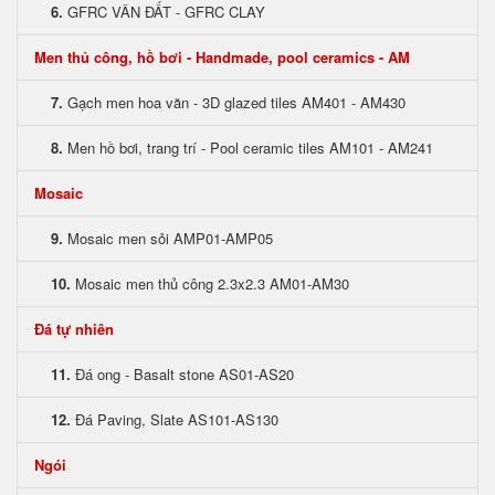
6.
GFRC VÂN ĐẤT - GFRC CLAY
Men thủ công, hồ bơi - Handmade, pool ceramics - AM
7.
Gạch men hoa văn - 3D glazed tiles AM401 - AM430
8.
Men hồ bơi, trang trí - Pool ceramic tiles AM101 - AM241
Mosaic
9.
Mosaic men sỏi AMP01-AMP05
10.
Mosaic men thủ công 2.3x2.3 AM01-AM30
Đá tự nhiên
11.
Đá ong - Basalt stone AS01-AS20
12.
Đá Paving, Slate AS101-AS130
Ngói