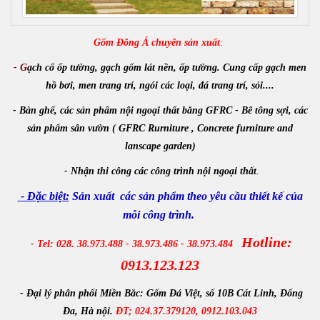
Gốm Đông Á chuyên sản xuất
:
- G
ạch cổ ốp tường, gạch gốm lát nền, ốp tường. Cung cấp gạch men
hồ bơi, men trang trí, ngói các loại, đá trang trí, sỏi....
- Bàn ghế, các sản phẩm nội ngoại thất bằng GFRC - Bê tông sợi, các
sản phẩm sân vườn ( GFRC Rurniture , Concrete furniture and
lanscape garden)
-
Nhận
thi công các công trình
nội ngoại thất
.
- Đặc biệt:
Sản xuất các sản phẩm theo yêu cầu thiết kế của
mỗi công trình.
Hotline:
- Tel: 028. 38.973.488 - 38.973.486 - 38.973.484
0913.123.123
- Đại lý phân phối Miền Bắc:
Gốm Đá Việt, số 10B Cát Linh, Đống
Đa, Hà nội.
ĐT; 024.37.379120, 0912.103.043