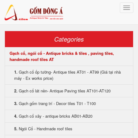
Toggle
naviga
Categories
Gạch cổ, ngói cổ - Antique bricks & tiles , paving tiles,
handmade roof tiles AT
1.
Gạch cổ ốp tường- Antique tiles AT01 - AT99 (Giá tại nhà
máy - Ex works price)
2.
Gạch cổ lát nền- Antique Paving tiles AT101-AT120
3.
Gạch gốm trang trí - Decor tiles T01 - T100
4.
Gạch cổ xây - antique bricks AB01-AB20
5.
Ngói Cổ - Handmade roof tiles