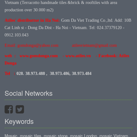
Vietnam (Terracotto handmade tiles &brick & rooftiles with area
production over 30.000 m2)
Atiles' distributtor in Ha Noi:
Gom Da Viet Trading Co.,ltd. Add: 10B
Cat Linh st - Dong Da Dist - Ha Noi - Vietnam. Tel: 024.37379120 -
0912.103.043
Email: gomdonga@yahoo.com
atilesvietnam@gmail.com
web : www.gomdonga.com - www.atiles.vn - Facebook: Atiles
Donga
Tel :
028. 38.973.488 , 38.973.486, 38.973.484
Social Networks
Keywords
Mosaic, mosaic tiles, mosaic stone, mosaic London, mosaic Vietnam,