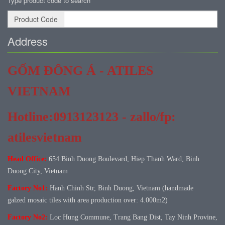
Type product code to search
Product Code
Address
GỐM ĐÔNG Á - ATILES
VIETNAM
Hotline:0913123123 - zallo/fp:
atilesvietnam
Head Office:
654 Binh Duong Boulevard, Hiep Thanh Ward, Binh
Duong City, Vietnam
Factory No1:
Hanh Chinh Str, Binh Duong, Vietnam (handmade
galzed mosaic tiles with area production over: 4.000m2)
Factory No
2:
Loc Hung Commune, Trang Bang Dist, Tay Ninh Provine,