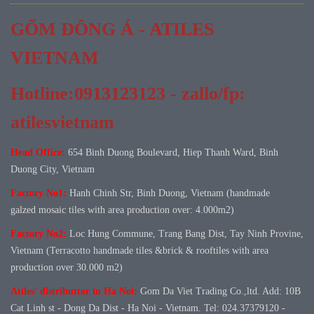
GỐM ĐÔNG Á - ATILES
VIETNAM
Hotline:0913123123 - zallo/fp:
atilesvietnam
Head Office:
654 Binh Duong Boulevard, Hiep Thanh Ward, Binh
Duong City, Vietnam
Factory No1:
Hanh Chinh Str, Binh Duong, Vietnam (handmade
galzed mosaic tiles with area production over: 4.000m2)
Factory No
2:
Loc Hung Commune, Trang Bang Dist, Tay Ninh Provine,
Vietnam (Terracotto handmade tiles &brick & rooftiles with area
production over 30.000 m2)
Atiles' distributtor in Ha Noi:
Gom Da Viet Trading Co.,ltd. Add: 10B
Cat Linh st - Dong Da Dist - Ha Noi - Vietnam. Tel: 024.37379120 -