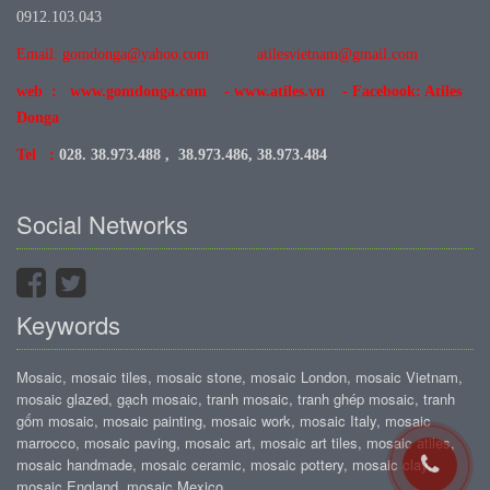
0912.103.043
Email: gomdonga@yahoo.com
atilesvietnam@gmail.com
web : www.gomdonga.com - www.atiles.vn - Facebook: Atiles
Donga
Tel :
028. 38.973.488 , 38.973.486, 38.973.484
Social Networks
Keywords
Mosaic, mosaic tiles, mosaic stone, mosaic London, mosaic Vietnam,
mosaic glazed, gạch mosaic, tranh mosaic, tranh ghép mosaic, tranh
gốm mosaic, mosaic painting, mosaic work, mosaic Italy, mosaic
marrocco, mosaic paving, mosaic art, mosaic art tiles, mosaic atiles,
mosaic handmade, mosaic ceramic, mosaic pottery, mosaic clay,
mosaic England, mosaic Mexico