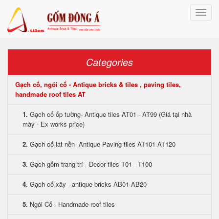
Toggle
naviga
Categories
Gạch cổ, ngói cổ - Antique bricks & tiles , paving tiles,
handmade roof tiles AT
1.
Gạch cổ ốp tường- Antique tiles AT01 - AT99 (Giá tại nhà
máy - Ex works price)
2.
Gạch cổ lát nền- Antique Paving tiles AT101-AT120
3.
Gạch gốm trang trí - Decor tiles T01 - T100
4.
Gạch cổ xây - antique bricks AB01-AB20
5.
Ngói Cổ - Handmade roof tiles