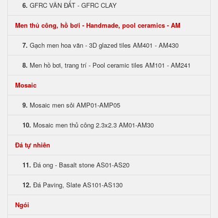
6.
GFRC VÂN ĐẤT - GFRC CLAY
Men thủ công, hồ bơi - Handmade, pool ceramics - AM
7.
Gạch men hoa văn - 3D glazed tiles AM401 - AM430
8.
Men hồ bơi, trang trí - Pool ceramic tiles AM101 - AM241
Mosaic
9.
Mosaic men sỏi AMP01-AMP05
10.
Mosaic men thủ công 2.3x2.3 AM01-AM30
Đá tự nhiên
11.
Đá ong - Basalt stone AS01-AS20
12.
Đá Paving, Slate AS101-AS130
Ngói