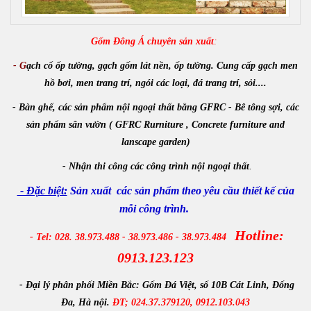
Gốm Đông Á chuyên sản xuất
:
- G
ạch cổ ốp tường, gạch gốm lát nền, ốp tường. Cung cấp gạch men
hồ bơi, men trang trí, ngói các loại, đá trang trí, sỏi....
- Bàn ghế, các sản phẩm nội ngoại thất bằng GFRC - Bê tông sợi, các
sản phẩm sân vườn ( GFRC Rurniture , Concrete furniture and
lanscape garden)
-
Nhận
thi công các công trình
nội ngoại thất
.
- Đặc biệt:
Sản xuất các sản phẩm theo yêu cầu thiết kế của
mỗi công trình.
Hotline:
- Tel: 028. 38.973.488 - 38.973.486 - 38.973.484
0913.123.123
- Đại lý phân phối Miền Bắc:
Gốm Đá Việt, số 10B Cát Linh, Đống
Đa, Hà nội.
ĐT; 024.37.379120, 0912.103.043