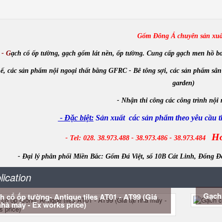
Gốm Đông Á chuyên sản xuấ
- G
ạch cổ ốp tường, gạch gốm lát nền, ốp tường. Cung cấp gạch men hồ bơi, m
ế, các sản phẩm nội ngoại thất bằng GFRC - Bê tông sợi, các sản phẩm sân
garden)
-
Nhận
thi công các công trình
nội 
- Đặc biệt:
Sản xuất các sản phẩm theo yêu cầu th
Ho
- Tel: 028. 38.973.488 - 38.973.486 - 38.973.484
- Đại lý phân phối Miền Bắc:
Gốm Đá Việt, số 10B Cát Linh, Đống Đ
lication
Gạch 
h cổ ốp tường- Antique tiles AT01 - AT99 (Giá
nhà máy - Ex works price)