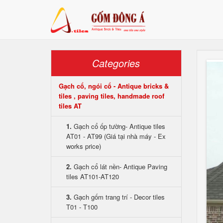
Categories
Gạch cổ, ngói cổ - Antique bricks &
tiles , paving tiles, handmade roof
tiles AT
1.
Gạch cổ ốp tường- Antique tiles
AT01 - AT99 (Giá tại nhà máy - Ex
works price)
2.
Gạch cổ lát nền- Antique Paving
tiles AT101-AT120
3.
Gạch gốm trang trí - Decor tiles
T01 - T100