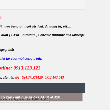
t
:
en trang trí, ngói các loại, đá trang trí, sỏi....
 vườn ( GFRC Rurniture , Concrete furniture and lanscape
ngoại thất
.
iết kế của mỗi công trình.
tline: 0913.123.123
a, Hà nội.
ĐT; 024.37.379120, 0912.103.043
cổ xây - antique bricks AB01-AB20