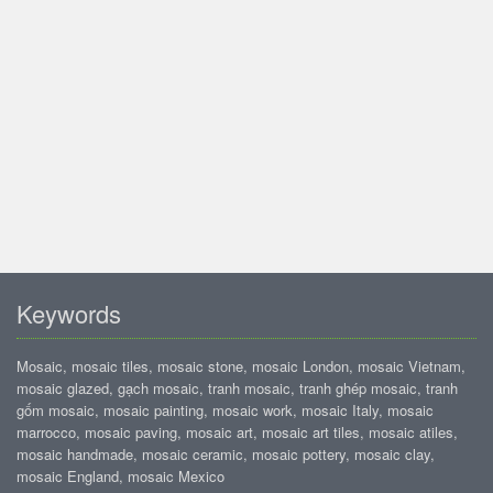
Keywords
Mosaic, mosaic tiles, mosaic stone, mosaic London, mosaic Vietnam,
mosaic glazed, gạch mosaic, tranh mosaic, tranh ghép mosaic, tranh
gốm mosaic, mosaic painting, mosaic work, mosaic Italy, mosaic
marrocco, mosaic paving, mosaic art, mosaic art tiles, mosaic atiles,
mosaic handmade, mosaic ceramic, mosaic pottery, mosaic clay,
mosaic England, mosaic Mexico