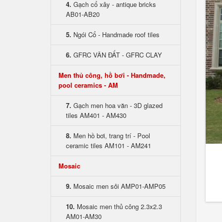
4.
Gạch cổ xây - antique bricks
AB01-AB20
5.
Ngói Cổ - Handmade roof tiles
6.
GFRC VÂN ĐẤT - GFRC CLAY
Men thủ công, hồ bơi - Handmade,
pool ceramics - AM
7.
Gạch men hoa văn - 3D glazed
tiles AM401 - AM430
8.
Men hồ bơi, trang trí - Pool
ceramic tiles AM101 - AM241
Mosaic
9.
Mosaic men sỏi AMP01-AMP05
10.
Mosaic men thủ công 2.3x2.3
AM01-AM30