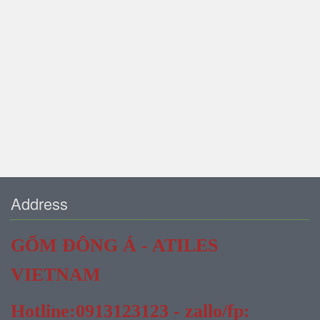
Address
GỐM ĐÔNG Á - ATILES
VIETNAM
Hotline:0913123123 - zallo/fp: