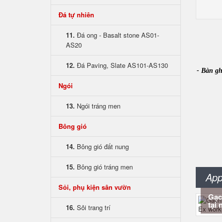
Đá tự nhiên
11.
Đá ong - Basalt stone AS01-
AS20
12.
Đá Paving, Slate AS101-AS130
- Bàn gh
Ngói
13.
Ngói tráng men
Bông gió
14.
Bông gió đất nung
15.
Bông gió tráng men
App
Sỏi, phụ kiện sân vườn
Gạc
tại 
16.
Sỏi trang trí