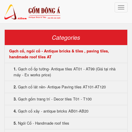
Toggle
naviga
Categories
Gạch cổ, ngói cổ - Antique bricks & tiles , paving tiles,
handmade roof tiles AT
1.
Gạch cổ ốp tường- Antique tiles AT01 - AT99 (Giá tại nhà
máy - Ex works price)
2.
Gạch cổ lát nền- Antique Paving tiles AT101-AT120
3.
Gạch gốm trang trí - Decor tiles T01 - T100
4.
Gạch cổ xây - antique bricks AB01-AB20
5.
Ngói Cổ - Handmade roof tiles