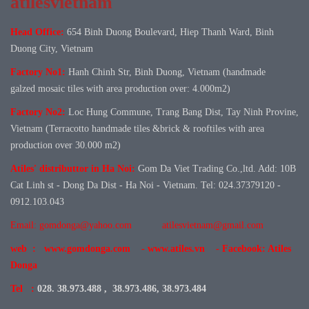
atilesvietnam
Head Office:
654 Binh Duong Boulevard, Hiep Thanh Ward, Binh
Duong City, Vietnam
Factory No1:
Hanh Chinh Str, Binh Duong, Vietnam (handmade
galzed mosaic tiles with area production over: 4.000m2)
Factory No
2:
Loc Hung Commune, Trang Bang Dist, Tay Ninh Provine,
Vietnam (Terracotto handmade tiles &brick & rooftiles with area
production over 30.000 m2)
Atiles' distributtor in Ha Noi:
Gom Da Viet Trading Co.,ltd. Add: 10B
Cat Linh st - Dong Da Dist - Ha Noi - Vietnam. Tel: 024.37379120 -
0912.103.043
Email: gomdonga@yahoo.com
atilesvietnam@gmail.com
web : www.gomdonga.com - www.atiles.vn - Facebook: Atiles
Donga
Tel :
028. 38.973.488 , 38.973.486, 38.973.484