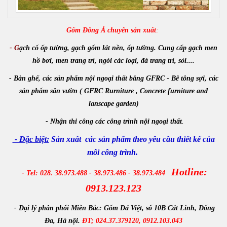
Gốm Đông Á chuyên sản xuất
:
- G
ạch cổ ốp tường, gạch gốm lát nền, ốp tường. Cung cấp gạch men
hồ bơi, men trang trí, ngói các loại, đá trang trí, sỏi....
- Bàn ghế, các sản phẩm nội ngoại thất bằng GFRC - Bê tông sợi, các
sản phẩm sân vườn ( GFRC Rurniture , Concrete furniture and
lanscape garden)
-
Nhận
thi công các công trình
nội ngoại thất
.
- Đặc biệt:
Sản xuất các sản phẩm theo yêu cầu thiết kế của
mỗi công trình.
Hotline:
- Tel: 028. 38.973.488 - 38.973.486 - 38.973.484
0913.123.123
- Đại lý phân phối Miền Bắc:
Gốm Đá Việt, số 10B Cát Linh, Đống
Đa, Hà nội.
ĐT; 024.37.379120, 0912.103.043