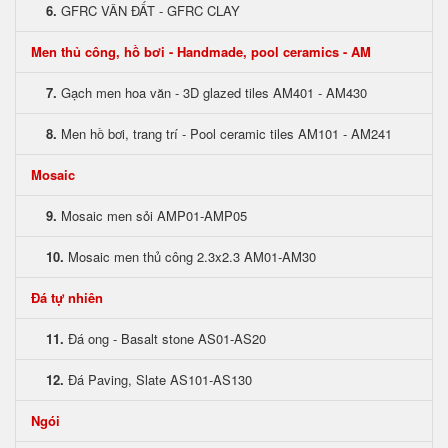
6.
GFRC VÂN ĐẤT - GFRC CLAY
Men thủ công, hồ bơi - Handmade, pool ceramics - AM
7.
Gạch men hoa văn - 3D glazed tiles AM401 - AM430
8.
Men hồ bơi, trang trí - Pool ceramic tiles AM101 - AM241
Mosaic
9.
Mosaic men sỏi AMP01-AMP05
10.
Mosaic men thủ công 2.3x2.3 AM01-AM30
Đá tự nhiên
11.
Đá ong - Basalt stone AS01-AS20
12.
Đá Paving, Slate AS101-AS130
Ngói