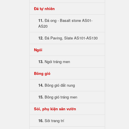
Đá tự nhiên
11.
Đá ong - Basalt stone AS01-
AS20
12.
Đá Paving, Slate AS101-AS130
Ngói
13.
Ngói tráng men
Bông gió
14.
Bông gió đất nung
15.
Bông gió tráng men
Sỏi, phụ kiện sân vườn
16.
Sỏi trang trí