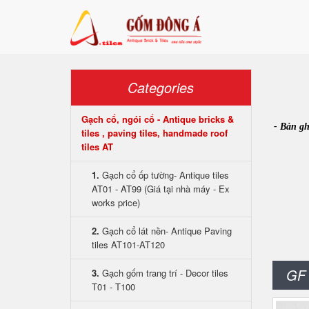
Categories
Gạch cổ, ngói cổ - Antique bricks &
- Bàn gh
tiles , paving tiles, handmade roof
tiles AT
1.
Gạch cổ ốp tường- Antique tiles
AT01 - AT99 (Giá tại nhà máy - Ex
works price)
2.
Gạch cổ lát nền- Antique Paving
tiles AT101-AT120
GF 
3.
Gạch gốm trang trí - Decor tiles
T01 - T100