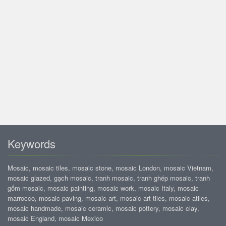
Keywords
Mosaic, mosaic tiles, mosaic stone, mosaic London, mosaic Vietnam,
mosaic glazed, gạch mosaic, tranh mosaic, tranh ghép mosaic, tranh
gốm mosaic, mosaic painting, mosaic work, mosaic Italy, mosaic
marrocco, mosaic paving, mosaic art, mosaic art tiles, mosaic atiles,
mosaic handmade, mosaic ceramic, mosaic pottery, mosaic clay,
mosaic England, mosaic Mexico