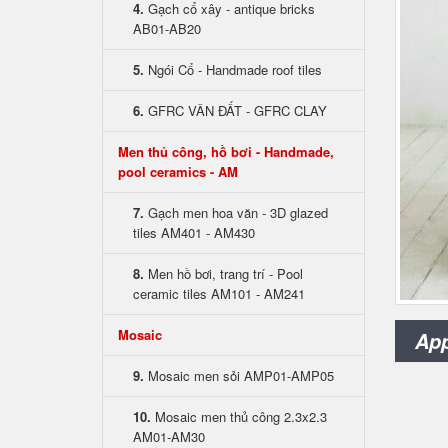
4.
Gạch cổ xây - antique bricks
AB01-AB20
5.
Ngói Cổ - Handmade roof tiles
6.
GFRC VÂN ĐẤT - GFRC CLAY
Men thủ công, hồ bơi - Handmade,
pool ceramics - AM
7.
Gạch men hoa văn - 3D glazed
tiles AM401 - AM430
8.
Men hồ bơi, trang trí - Pool
ceramic tiles AM101 - AM241
Mosaic
App
9.
Mosaic men sỏi AMP01-AMP05
10.
Mosaic men thủ công 2.3x2.3
AM01-AM30