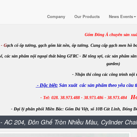
Company
Our Products
News Events
Gốm Đông Á chuyên sản xuấ
- G
ạch cổ ốp tường, gạch gốm lát nền, ốp tường. Cung cấp gạch men hồ bơi, m
ế, các sản phẩm nội ngoại thất bằng GFRC - Bê tông sợi, các sản phẩm sân
garden)
-
Nhận
thi công các công trình
nội 
- Đặc biệt:
Sản xuất các sản phẩm theo yêu cầu th
Ho
- Tel: 028. 38.973.488 - 38.973.486 - 38.973.484
- Đại lý phân phối Miền Bắc:
Gốm Đá Việt, số 10B Cát Linh, Đống Đ
- AC 204, Đôn Ghế Tròn Nhiều Màu, Cylinder Chai