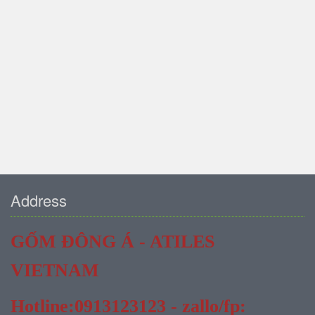
Address
GỐM ĐÔNG Á - ATILES
VIETNAM
Hotline:0913123123 - zallo/fp: