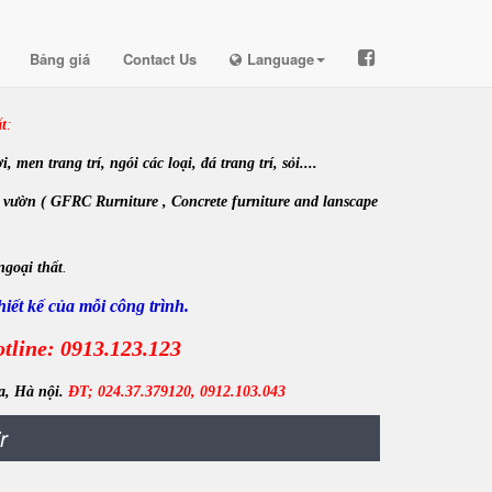
Bảng giá
Contact Us
Language
t
:
en trang trí, ngói các loại, đá trang trí, sỏi....
 vườn ( GFRC Rurniture , Concrete furniture and lanscape
ngoại thất
.
iết kế của mỗi công trình.
tline: 0913.123.123
a, Hà nội.
ĐT; 024.37.379120, 0912.103.043
r