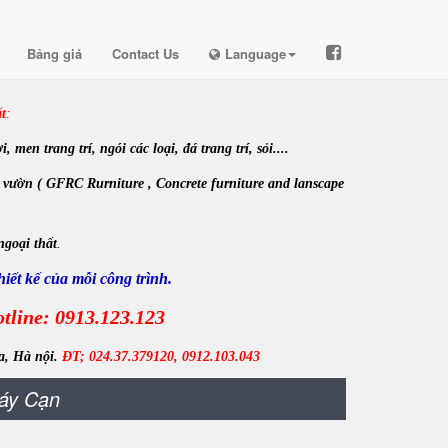
Bảng giá
Contact Us
Language
t
:
en trang trí, ngói các loại, đá trang trí, sỏi....
 vườn ( GFRC Rurniture , Concrete furniture and lanscape
ngoại thất
.
iết kế của mỗi công trình.
tline: 0913.123.123
a, Hà nội.
ĐT; 024.37.379120, 0912.103.043
Đáy Cạn