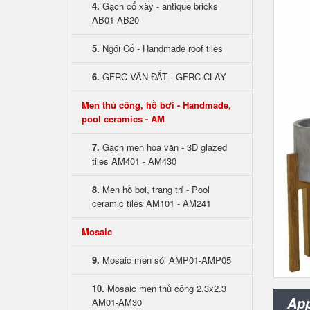
4.
Gạch cổ xây - antique bricks
AB01-AB20
5.
Ngói Cổ - Handmade roof tiles
6.
GFRC VÂN ĐẤT - GFRC CLAY
Men thủ công, hồ bơi - Handmade,
pool ceramics - AM
7.
Gạch men hoa văn - 3D glazed
tiles AM401 - AM430
8.
Men hồ bơi, trang trí - Pool
ceramic tiles AM101 - AM241
Mosaic
9.
Mosaic men sỏi AMP01-AMP05
10.
Mosaic men thủ công 2.3x2.3
App
AM01-AM30