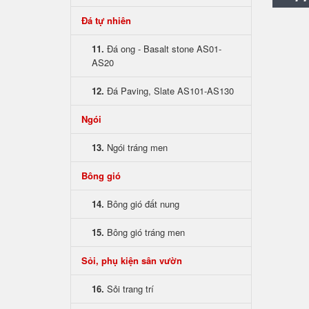
Đá tự nhiên
11.
Đá ong - Basalt stone AS01-
AS20
12.
Đá Paving, Slate AS101-AS130
Ngói
13.
Ngói tráng men
Bông gió
14.
Bông gió đất nung
15.
Bông gió tráng men
Sỏi, phụ kiện sân vườn
16.
Sỏi trang trí