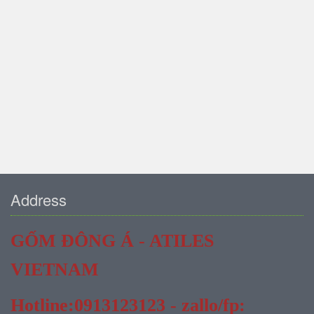
Address
GỐM ĐÔNG Á - ATILES
VIETNAM
Hotline:0913123123 - zallo/fp: