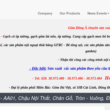
Company
Our Products
News Events
Gốm Đông Á chuyên sản xuấ
- G
ạch cổ ốp tường, gạch gốm lát nền, ốp tường. Cung cấp gạch men hồ bơi, m
ế, các sản phẩm nội ngoại thất bằng GFRC - Bê tông sợi, các sản phẩm sân
garden)
-
Nhận
thi công các công trình
nội 
- Đặc biệt:
Sản xuất các sản phẩm theo yêu cầu th
Ho
- Tel: 028. 38.973.488 - 38.973.486 - 38.973.484
- Đại lý phân phối Miền Bắc:
Gốm Đá Việt, số 10B Cát Linh, Đống Đ
- AA01, Chậu Nội Thất, Chân Gỗ, Tròn - Vuông, 