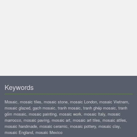
Keywords
Mosaic, mosaic tiles, mosaic stone, mosaic London, mosaic Vietnam,
mosaic glazed, gạch mosaic, tranh mosaic, tranh ghép mosaic, tranh
gốm mosaic, mosaic painting, mosaic work, mosaic Italy, mosaic
marrocco, mosaic paving, mosaic art, mosaic art tiles, mosaic atiles,
mosaic handmade, mosaic ceramic, mosaic pottery, mosaic clay,
mosaic England, mosaic Mexico