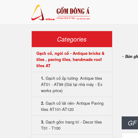
Categories
Gạch cổ, ngói cổ - Antique bricks &
- Bàn gh
tiles , paving tiles, handmade roof
tiles AT
1.
Gạch cổ ốp tường- Antique tiles
AT01 - AT99 (Giá tại nhà máy - Ex
works price)
2.
Gạch cổ lát nền- Antique Paving
tiles AT101-AT120
GF 
3.
Gạch gốm trang trí - Decor tiles
T01 - T100