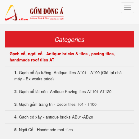
Toggle
naviga
Categories
Gạch cổ, ngói cổ - Antique bricks & tiles , paving tiles,
handmade roof tiles AT
1.
Gạch cổ ốp tường- Antique tiles AT01 - AT99 (Giá tại nhà
máy - Ex works price)
2.
Gạch cổ lát nền- Antique Paving tiles AT101-AT120
3.
Gạch gốm trang trí - Decor tiles T01 - T100
4.
Gạch cổ xây - antique bricks AB01-AB20
5.
Ngói Cổ - Handmade roof tiles