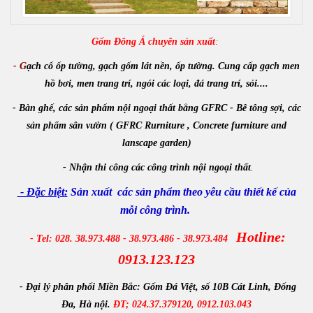
Gốm Đông Á chuyên sản xuất
:
- G
ạch cổ ốp tường, gạch gốm lát nền, ốp tường. Cung cấp gạch men
hồ bơi, men trang trí, ngói các loại, đá trang trí, sỏi....
- Bàn ghế, các sản phẩm nội ngoại thất bằng GFRC - Bê tông sợi, các
sản phẩm sân vườn ( GFRC Rurniture , Concrete furniture and
lanscape garden)
-
Nhận
thi công các công trình
nội ngoại thất
.
- Đặc biệt:
Sản xuất các sản phẩm theo yêu cầu thiết kế của
mỗi công trình.
Hotline:
- Tel: 028. 38.973.488 - 38.973.486 - 38.973.484
0913.123.123
- Đại lý phân phối Miền Bắc:
Gốm Đá Việt, số 10B Cát Linh, Đống
Đa, Hà nội.
ĐT; 024.37.379120, 0912.103.043