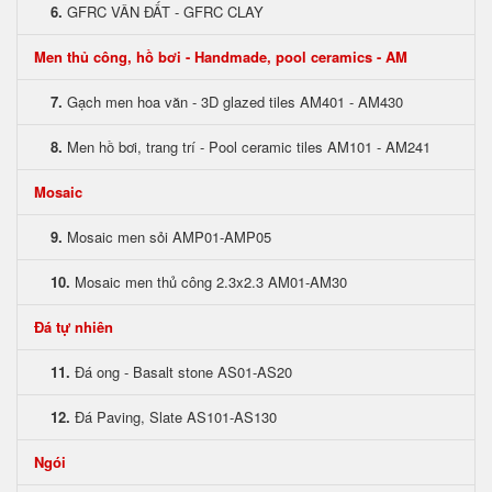
6.
GFRC VÂN ĐẤT - GFRC CLAY
Men thủ công, hồ bơi - Handmade, pool ceramics - AM
7.
Gạch men hoa văn - 3D glazed tiles AM401 - AM430
8.
Men hồ bơi, trang trí - Pool ceramic tiles AM101 - AM241
Mosaic
9.
Mosaic men sỏi AMP01-AMP05
10.
Mosaic men thủ công 2.3x2.3 AM01-AM30
Đá tự nhiên
11.
Đá ong - Basalt stone AS01-AS20
12.
Đá Paving, Slate AS101-AS130
Ngói