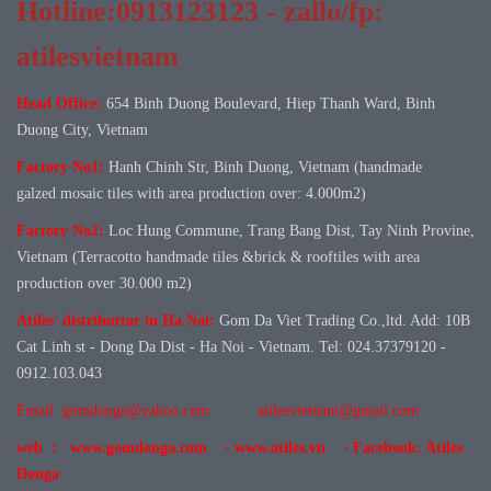
Hotline:0913123123 - zallo/fp:
atilesvietnam
Head Office:
654 Binh Duong Boulevard, Hiep Thanh Ward, Binh
Duong City, Vietnam
Factory No1:
Hanh Chinh Str, Binh Duong, Vietnam (handmade
galzed mosaic tiles with area production over: 4.000m2)
Factory No
2:
Loc Hung Commune, Trang Bang Dist, Tay Ninh Provine,
Vietnam (Terracotto handmade tiles &brick & rooftiles with area
production over 30.000 m2)
Atiles' distributtor in Ha Noi:
Gom Da Viet Trading Co.,ltd. Add: 10B
Cat Linh st - Dong Da Dist - Ha Noi - Vietnam. Tel: 024.37379120 -
0912.103.043
Email: gomdonga@yahoo.com
atilesvietnam@gmail.com
web : www.gomdonga.com - www.atiles.vn - Facebook: Atiles
Donga