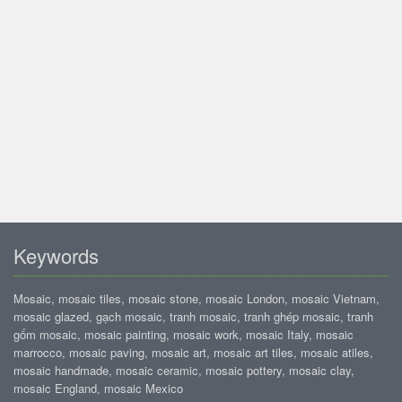
Keywords
Mosaic, mosaic tiles, mosaic stone, mosaic London, mosaic Vietnam,
mosaic glazed, gạch mosaic, tranh mosaic, tranh ghép mosaic, tranh
gốm mosaic, mosaic painting, mosaic work, mosaic Italy, mosaic
marrocco, mosaic paving, mosaic art, mosaic art tiles, mosaic atiles,
mosaic handmade, mosaic ceramic, mosaic pottery, mosaic clay,
mosaic England, mosaic Mexico