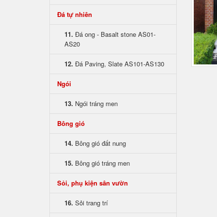
Đá tự nhiên
11.
Đá ong - Basalt stone AS01-
AS20
12.
Đá Paving, Slate AS101-AS130
Ngói
13.
Ngói tráng men
Bông gió
14.
Bông gió đất nung
15.
Bông gió tráng men
Sỏi, phụ kiện sân vườn
16.
Sỏi trang trí