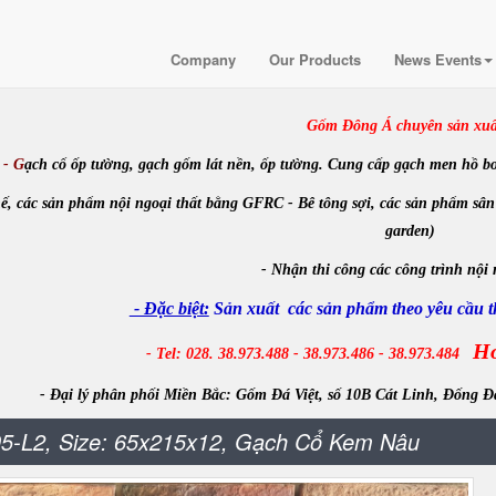
Company
Our Products
News Events
Gốm Đông Á chuyên sản xuấ
- G
ạch cổ ốp tường, gạch gốm lát nền, ốp tường. Cung cấp gạch men hồ bơi, m
ế, các sản phẩm nội ngoại thất bằng GFRC - Bê tông sợi, các sản phẩm sân
garden)
-
Nhận
thi công các công trình
nội 
- Đặc biệt:
Sản xuất các sản phẩm theo yêu cầu th
Ho
- Tel: 028. 38.973.488 - 38.973.486 - 38.973.484
- Đại lý phân phối Miền Bắc:
Gốm Đá Việt, số 10B Cát Linh, Đống Đ
5-L2, Size: 65x215x12, Gạch Cổ Kem Nâu