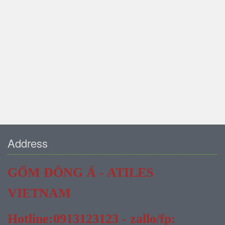
Address
GỐM ĐÔNG Á - ATILES
VIETNAM
Hotline:0913123123 - zallo/fp: