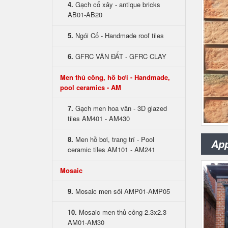
4.
Gạch cổ xây - antique bricks
AB01-AB20
5.
Ngói Cổ - Handmade roof tiles
6.
GFRC VÂN ĐẤT - GFRC CLAY
Men thủ công, hồ bơi - Handmade,
pool ceramics - AM
7.
Gạch men hoa văn - 3D glazed
tiles AM401 - AM430
8.
Men hồ bơi, trang trí - Pool
App
ceramic tiles AM101 - AM241
Mosaic
9.
Mosaic men sỏi AMP01-AMP05
10.
Mosaic men thủ công 2.3x2.3
AM01-AM30