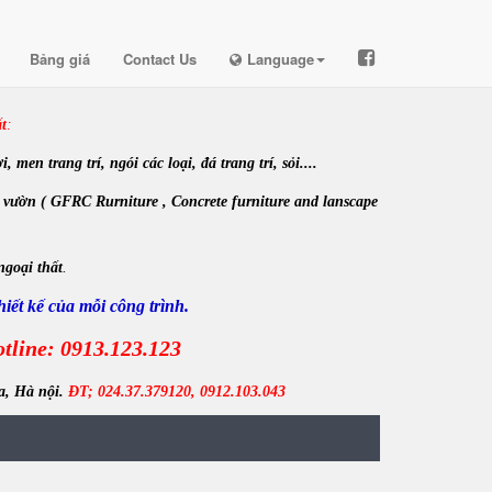
Bảng giá
Contact Us
Language
t
:
en trang trí, ngói các loại, đá trang trí, sỏi....
 vườn ( GFRC Rurniture , Concrete furniture and lanscape
ngoại thất
.
iết kế của mỗi công trình.
tline: 0913.123.123
a, Hà nội.
ĐT; 024.37.379120, 0912.103.043