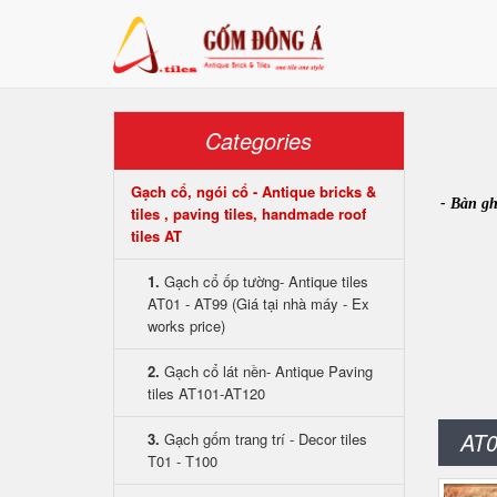
Categories
Gạch cổ, ngói cổ - Antique bricks &
- Bàn gh
tiles , paving tiles, handmade roof
tiles AT
1.
Gạch cổ ốp tường- Antique tiles
AT01 - AT99 (Giá tại nhà máy - Ex
works price)
2.
Gạch cổ lát nền- Antique Paving
tiles AT101-AT120
AT0
3.
Gạch gốm trang trí - Decor tiles
T01 - T100