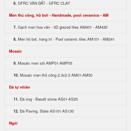
6.
GFRC VÂN ĐẤT - GFRC CLAY
Men thủ công, hồ bơi - Handmade, pool ceramics - AM
7.
Gạch men hoa văn - 3D glazed tiles AM401 - AM430
8.
Men hồ bơi, trang trí - Pool ceramic tiles AM101 - AM241
Mosaic
9.
Mosaic men sỏi AMP01-AMP05
10.
Mosaic men thủ công 2.3x2.3 AM01-AM30
Đá tự nhiên
11.
Đá ong - Basalt stone AS01-AS20
12.
Đá Paving, Slate AS101-AS130
Ngói