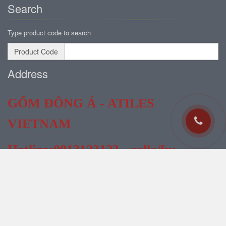
Search
Type product code to search
Product Code
Address
GỐM ĐÔNG Á - ATILES
VIETNAM
Hotline:0913123123 - zallo/fp:
atilesvietnam
Head Office:
654 Binh Duong Boulevard, Hiep Thanh Ward, Binh
Duong City, Vietnam
Factory No1:
Hanh Chinh Str, Binh Duong, Vietnam (handmade