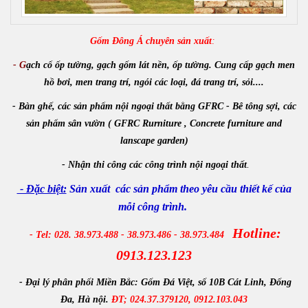
Gốm Đông Á chuyên sản xuất
:
- G
ạch cổ ốp tường, gạch gốm lát nền, ốp tường. Cung cấp gạch men
hồ bơi, men trang trí, ngói các loại, đá trang trí, sỏi....
- Bàn ghế, các sản phẩm nội ngoại thất bằng GFRC - Bê tông sợi, các
sản phẩm sân vườn ( GFRC Rurniture , Concrete furniture and
lanscape garden)
-
Nhận
thi công các công trình
nội ngoại thất
.
- Đặc biệt:
Sản xuất các sản phẩm theo yêu cầu thiết kế của
mỗi công trình.
Hotline:
- Tel: 028. 38.973.488 - 38.973.486 - 38.973.484
0913.123.123
- Đại lý phân phối Miền Bắc:
Gốm Đá Việt, số 10B Cát Linh, Đống
Đa, Hà nội.
ĐT; 024.37.379120, 0912.103.043