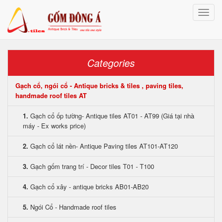
Toggle
naviga
Categories
Gạch cổ, ngói cổ - Antique bricks & tiles , paving tiles,
handmade roof tiles AT
1.
Gạch cổ ốp tường- Antique tiles AT01 - AT99 (Giá tại nhà
máy - Ex works price)
2.
Gạch cổ lát nền- Antique Paving tiles AT101-AT120
3.
Gạch gốm trang trí - Decor tiles T01 - T100
4.
Gạch cổ xây - antique bricks AB01-AB20
5.
Ngói Cổ - Handmade roof tiles