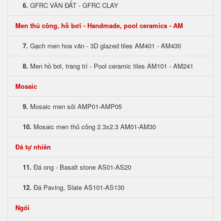
6.
GFRC VÂN ĐẤT - GFRC CLAY
Men thủ công, hồ bơi - Handmade, pool ceramics - AM
7.
Gạch men hoa văn - 3D glazed tiles AM401 - AM430
8.
Men hồ bơi, trang trí - Pool ceramic tiles AM101 - AM241
Mosaic
9.
Mosaic men sỏi AMP01-AMP05
10.
Mosaic men thủ công 2.3x2.3 AM01-AM30
Đá tự nhiên
11.
Đá ong - Basalt stone AS01-AS20
12.
Đá Paving, Slate AS101-AS130
Ngói