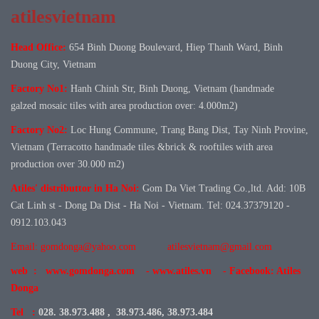
atilesvietnam
Head Office:
654 Binh Duong Boulevard, Hiep Thanh Ward, Binh
Duong City, Vietnam
Factory No1:
Hanh Chinh Str, Binh Duong, Vietnam (handmade
galzed mosaic tiles with area production over: 4.000m2)
Factory No
2:
Loc Hung Commune, Trang Bang Dist, Tay Ninh Provine,
Vietnam (Terracotto handmade tiles &brick & rooftiles with area
production over 30.000 m2)
Atiles' distributtor in Ha Noi:
Gom Da Viet Trading Co.,ltd. Add: 10B
Cat Linh st - Dong Da Dist - Ha Noi - Vietnam. Tel: 024.37379120 -
0912.103.043
Email: gomdonga@yahoo.com
atilesvietnam@gmail.com
web : www.gomdonga.com - www.atiles.vn - Facebook: Atiles
Donga
Tel :
028. 38.973.488 , 38.973.486, 38.973.484