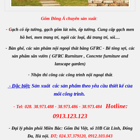
Gốm Đông Á chuyên sản xuất
:
- G
ạch cổ ốp tường, gạch gốm lát nền, ốp tường. Cung cấp gạch men
hồ bơi, men trang trí, ngói các loại, đá trang trí, sỏi....
- Bàn ghế, các sản phẩm nội ngoại thất bằng GFRC - Bê tông sợi, các
sản phẩm sân vườn ( GFRC Rurniture , Concrete furniture and
lanscape garden)
-
Nhận
thi công các công trình
nội ngoại thất
.
- Đặc biệt:
Sản xuất các sản phẩm theo yêu cầu thiết kế của
mỗi công trình.
Hotline:
- Tel: 028. 38.973.488 - 38.973.486 - 38.973.484
0913.123.123
- Đại lý phân phối Miền Bắc:
Gốm Đá Việt, số 10B Cát Linh, Đống
Đa, Hà nội.
ĐT; 024.37.379120, 0912.103.043