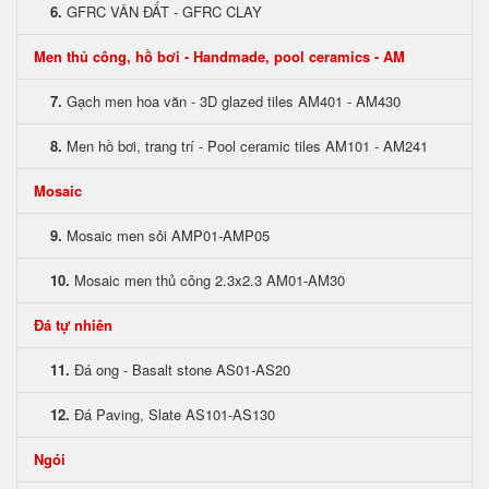
6.
GFRC VÂN ĐẤT - GFRC CLAY
Men thủ công, hồ bơi - Handmade, pool ceramics - AM
7.
Gạch men hoa văn - 3D glazed tiles AM401 - AM430
8.
Men hồ bơi, trang trí - Pool ceramic tiles AM101 - AM241
Mosaic
9.
Mosaic men sỏi AMP01-AMP05
10.
Mosaic men thủ công 2.3x2.3 AM01-AM30
Đá tự nhiên
11.
Đá ong - Basalt stone AS01-AS20
12.
Đá Paving, Slate AS101-AS130
Ngói