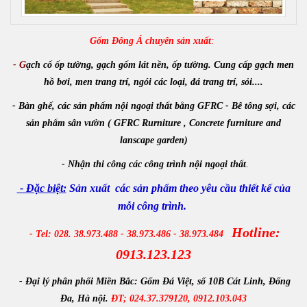
Gốm Đông Á chuyên sản xuất
:
- G
ạch cổ ốp tường, gạch gốm lát nền, ốp tường. Cung cấp gạch men
hồ bơi, men trang trí, ngói các loại, đá trang trí, sỏi....
- Bàn ghế, các sản phẩm nội ngoại thất bằng GFRC - Bê tông sợi, các
sản phẩm sân vườn ( GFRC Rurniture , Concrete furniture and
lanscape garden)
-
Nhận
thi công các công trình
nội ngoại thất
.
- Đặc biệt:
Sản xuất các sản phẩm theo yêu cầu thiết kế của
mỗi công trình.
Hotline:
- Tel: 028. 38.973.488 - 38.973.486 - 38.973.484
0913.123.123
- Đại lý phân phối Miền Bắc:
Gốm Đá Việt, số 10B Cát Linh, Đống
Đa, Hà nội.
ĐT; 024.37.379120, 0912.103.043