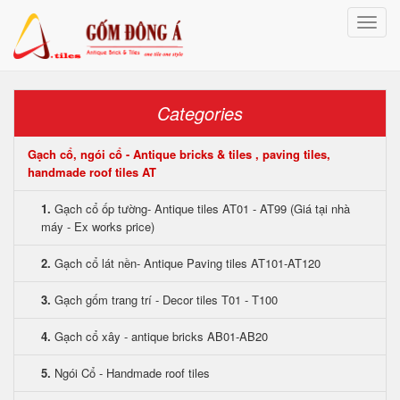
Toggle
naviga
Categories
Gạch cổ, ngói cổ - Antique bricks & tiles , paving tiles,
handmade roof tiles AT
1.
Gạch cổ ốp tường- Antique tiles AT01 - AT99 (Giá tại nhà
máy - Ex works price)
2.
Gạch cổ lát nền- Antique Paving tiles AT101-AT120
3.
Gạch gốm trang trí - Decor tiles T01 - T100
4.
Gạch cổ xây - antique bricks AB01-AB20
5.
Ngói Cổ - Handmade roof tiles