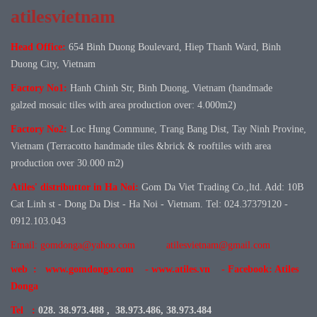
atilesvietnam
Head Office:
654 Binh Duong Boulevard, Hiep Thanh Ward, Binh
Duong City, Vietnam
Factory No1:
Hanh Chinh Str, Binh Duong, Vietnam (handmade
galzed mosaic tiles with area production over: 4.000m2)
Factory No
2:
Loc Hung Commune, Trang Bang Dist, Tay Ninh Provine,
Vietnam (Terracotto handmade tiles &brick & rooftiles with area
production over 30.000 m2)
Atiles' distributtor in Ha Noi:
Gom Da Viet Trading Co.,ltd. Add: 10B
Cat Linh st - Dong Da Dist - Ha Noi - Vietnam. Tel: 024.37379120 -
0912.103.043
Email: gomdonga@yahoo.com
atilesvietnam@gmail.com
web : www.gomdonga.com - www.atiles.vn - Facebook: Atiles
Donga
Tel :
028. 38.973.488 , 38.973.486, 38.973.484