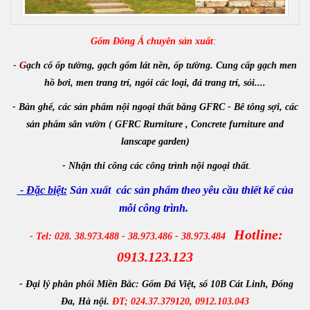
Gốm Đông Á chuyên sản xuất
:
- G
ạch cổ ốp tường, gạch gốm lát nền, ốp tường. Cung cấp gạch men
hồ bơi, men trang trí, ngói các loại, đá trang trí, sỏi....
- Bàn ghế, các sản phẩm nội ngoại thất bằng GFRC - Bê tông sợi, các
sản phẩm sân vườn ( GFRC Rurniture , Concrete furniture and
lanscape garden)
-
Nhận
thi công các công trình
nội ngoại thất
.
- Đặc biệt:
Sản xuất các sản phẩm theo yêu cầu thiết kế của
mỗi công trình.
Hotline:
- Tel: 028. 38.973.488 - 38.973.486 - 38.973.484
0913.123.123
- Đại lý phân phối Miền Bắc:
Gốm Đá Việt, số 10B Cát Linh, Đống
Đa, Hà nội.
ĐT; 024.37.379120, 0912.103.043