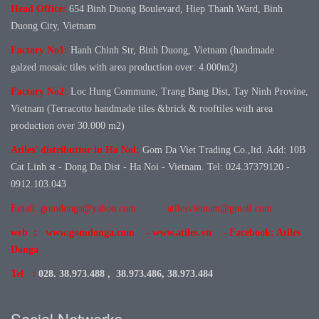
Head Office:
654 Binh Duong Boulevard, Hiep Thanh Ward, Binh
Duong City, Vietnam
Factory No1:
Hanh Chinh Str, Binh Duong, Vietnam (handmade
galzed mosaic tiles with area production over: 4.000m2)
Factory No
2:
Loc Hung Commune, Trang Bang Dist, Tay Ninh Provine,
Vietnam (Terracotto handmade tiles &brick & rooftiles with area
production over 30.000 m2)
Atiles' distributtor in Ha Noi:
Gom Da Viet Trading Co.,ltd. Add: 10B
Cat Linh st - Dong Da Dist - Ha Noi - Vietnam. Tel: 024.37379120 -
0912.103.043
Email: gomdonga@yahoo.com
atilesvietnam@gmail.com
web : www.gomdonga.com - www.atiles.vn - Facebook: Atiles
Donga
Tel :
028. 38.973.488 , 38.973.486, 38.973.484
Social Networks