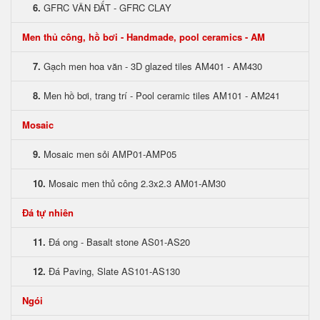
6.
GFRC VÂN ĐẤT - GFRC CLAY
Men thủ công, hồ bơi - Handmade, pool ceramics - AM
7.
Gạch men hoa văn - 3D glazed tiles AM401 - AM430
8.
Men hồ bơi, trang trí - Pool ceramic tiles AM101 - AM241
Mosaic
9.
Mosaic men sỏi AMP01-AMP05
10.
Mosaic men thủ công 2.3x2.3 AM01-AM30
Đá tự nhiên
11.
Đá ong - Basalt stone AS01-AS20
12.
Đá Paving, Slate AS101-AS130
Ngói