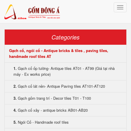
Toggle
naviga
Categories
Gạch cổ, ngói cổ - Antique bricks & tiles , paving tiles,
handmade roof tiles AT
1.
Gạch cổ ốp tường- Antique tiles AT01 - AT99 (Giá tại nhà
máy - Ex works price)
2.
Gạch cổ lát nền- Antique Paving tiles AT101-AT120
3.
Gạch gốm trang trí - Decor tiles T01 - T100
4.
Gạch cổ xây - antique bricks AB01-AB20
5.
Ngói Cổ - Handmade roof tiles