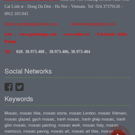
Cat Linh st - Dong Da Dist - Ha Noi - Vietnam. Tel: 024.37379120 -
0912.103.043
Email: gomdonga@yahoo.com
atilesvietnam@gmail.com
web : www.gomdonga.com - www.atiles.vn - Facebook: Atiles
Donga
Tel :
028. 38.973.488 , 38.973.486, 38.973.484
Social Networks
Keywords
Mosaic, mosaic tiles, mosaic stone, mosaic London, mosaic Vietnam,
mosaic glazed, gạch mosaic, tranh mosaic, tranh ghép mosaic, tranh
gốm mosaic, mosaic painting, mosaic work, mosaic Italy, mosaic
marrocco, mosaic paving, mosaic art, mosaic art tiles, mosaic atiles,