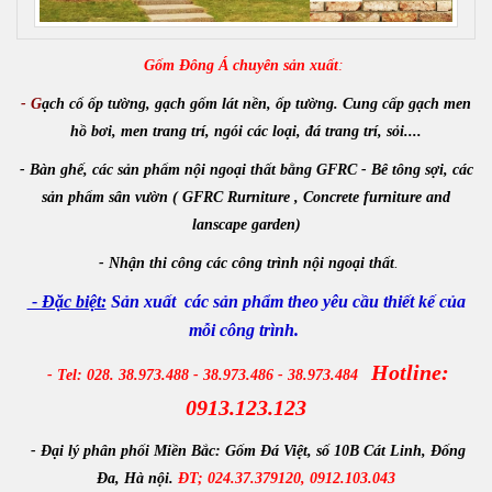
Gốm Đông Á chuyên sản xuất
:
- G
ạch cổ ốp tường, gạch gốm lát nền, ốp tường. Cung cấp gạch men
hồ bơi, men trang trí, ngói các loại, đá trang trí, sỏi....
- Bàn ghế, các sản phẩm nội ngoại thất bằng GFRC - Bê tông sợi, các
sản phẩm sân vườn ( GFRC Rurniture , Concrete furniture and
lanscape garden)
-
Nhận
thi công các công trình
nội ngoại thất
.
- Đặc biệt:
Sản xuất các sản phẩm theo yêu cầu thiết kế của
mỗi công trình.
Hotline:
- Tel: 028. 38.973.488 - 38.973.486 - 38.973.484
0913.123.123
- Đại lý phân phối Miền Bắc:
Gốm Đá Việt, số 10B Cát Linh, Đống
Đa, Hà nội.
ĐT; 024.37.379120, 0912.103.043