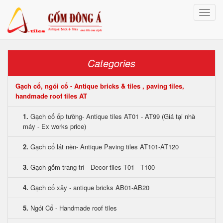
Toggle
naviga
Categories
Gạch cổ, ngói cổ - Antique bricks & tiles , paving tiles,
handmade roof tiles AT
1.
Gạch cổ ốp tường- Antique tiles AT01 - AT99 (Giá tại nhà
máy - Ex works price)
2.
Gạch cổ lát nền- Antique Paving tiles AT101-AT120
3.
Gạch gốm trang trí - Decor tiles T01 - T100
4.
Gạch cổ xây - antique bricks AB01-AB20
5.
Ngói Cổ - Handmade roof tiles