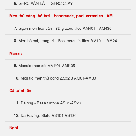
6.
GFRC VÂN ĐẤT - GFRC CLAY
Men thủ công, hồ bơi - Handmade, pool ceramics - AM
7.
Gạch men hoa văn - 3D glazed tiles AM401 - AM430
8.
Men hồ bơi, trang trí - Pool ceramic tiles AM101 - AM241
Mosaic
9.
Mosaic men sỏi AMP01-AMP05
10.
Mosaic men thủ công 2.3x2.3 AM01-AM30
Đá tự nhiên
11.
Đá ong - Basalt stone AS01-AS20
12.
Đá Paving, Slate AS101-AS130
Ngói