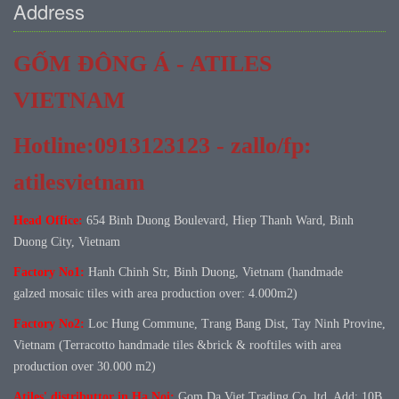
Address
GỐM ĐÔNG Á - ATILES
VIETNAM
Hotline:0913123123 - zallo/fp:
atilesvietnam
Head Office:
654 Binh Duong Boulevard, Hiep Thanh Ward, Binh
Duong City, Vietnam
Factory No1:
Hanh Chinh Str, Binh Duong, Vietnam (handmade
galzed mosaic tiles with area production over: 4.000m2)
Factory No
2:
Loc Hung Commune, Trang Bang Dist, Tay Ninh Provine,
Vietnam (Terracotto handmade tiles &brick & rooftiles with area
production over 30.000 m2)
Atiles' distributtor in Ha Noi:
Gom Da Viet Trading Co.,ltd. Add: 10B