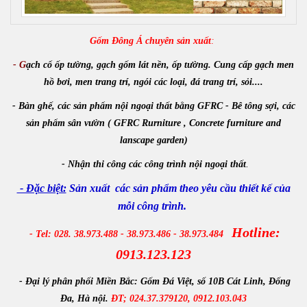
Gốm Đông Á chuyên sản xuất
:
- G
ạch cổ ốp tường, gạch gốm lát nền, ốp tường. Cung cấp gạch men
hồ bơi, men trang trí, ngói các loại, đá trang trí, sỏi....
- Bàn ghế, các sản phẩm nội ngoại thất bằng GFRC - Bê tông sợi, các
sản phẩm sân vườn ( GFRC Rurniture , Concrete furniture and
lanscape garden)
-
Nhận
thi công các công trình
nội ngoại thất
.
- Đặc biệt:
Sản xuất các sản phẩm theo yêu cầu thiết kế của
mỗi công trình.
Hotline:
- Tel: 028. 38.973.488 - 38.973.486 - 38.973.484
0913.123.123
- Đại lý phân phối Miền Bắc:
Gốm Đá Việt, số 10B Cát Linh, Đống
Đa, Hà nội.
ĐT; 024.37.379120, 0912.103.043