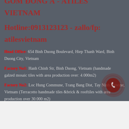
GỐM ĐÔNG Á - ATILES
VIETNAM
Hotline:0913123123 - zallo/fp:
atilesvietnam
Head Office:
654 Binh Duong Boulevard, Hiep Thanh Ward, Binh
Duong City, Vietnam
Factory No1:
Hanh Chinh Str, Binh Duong, Vietnam (handmade
galzed mosaic tiles with area production over: 4.000m2)
Factory No
2:
Loc Hung Commune, Trang Bang Dist, Tay Ninh Provine,
Vietnam (Terracotto handmade tiles &brick & rooftiles with area
production over 30.000 m2)
Atiles' distributtor in Ha Noi:
Gom Da Viet Trading Co.,ltd. Add: 10B
Cat Linh st - Dong Da Dist - Ha Noi - Vietnam. Tel: 024.37379120 -
0912.103.043