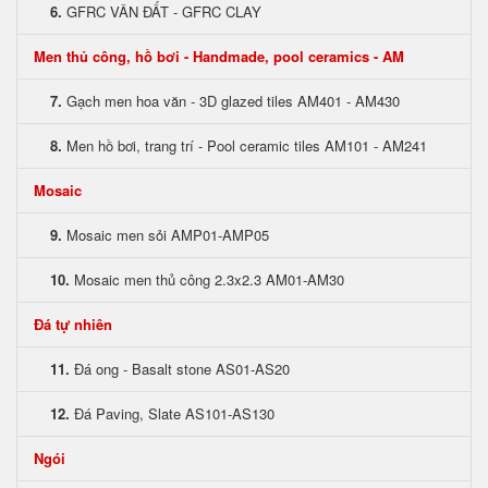
6.
GFRC VÂN ĐẤT - GFRC CLAY
Men thủ công, hồ bơi - Handmade, pool ceramics - AM
7.
Gạch men hoa văn - 3D glazed tiles AM401 - AM430
8.
Men hồ bơi, trang trí - Pool ceramic tiles AM101 - AM241
Mosaic
9.
Mosaic men sỏi AMP01-AMP05
10.
Mosaic men thủ công 2.3x2.3 AM01-AM30
Đá tự nhiên
11.
Đá ong - Basalt stone AS01-AS20
12.
Đá Paving, Slate AS101-AS130
Ngói