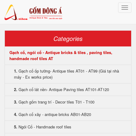
Toggle
naviga
Categories
Gạch cổ, ngói cổ - Antique bricks & tiles , paving tiles,
handmade roof tiles AT
1.
Gạch cổ ốp tường- Antique tiles AT01 - AT99 (Giá tại nhà
máy - Ex works price)
2.
Gạch cổ lát nền- Antique Paving tiles AT101-AT120
3.
Gạch gốm trang trí - Decor tiles T01 - T100
4.
Gạch cổ xây - antique bricks AB01-AB20
5.
Ngói Cổ - Handmade roof tiles