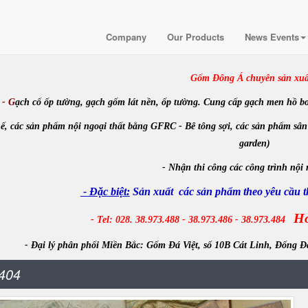
Company
Our Products
News Events
Gốm Đông Á chuyên sản xuấ
- G
ạch cổ ốp tường, gạch gốm lát nền, ốp tường. Cung cấp gạch men hồ bơi, m
ế, các sản phẩm nội ngoại thất bằng GFRC - Bê tông sợi, các sản phẩm sân
garden)
-
Nhận
thi công các công trình
nội 
- Đặc biệt:
Sản xuất các sản phẩm theo yêu cầu th
Ho
- Tel: 028. 38.973.488 - 38.973.486 - 38.973.484
- Đại lý phân phối Miền Bắc:
Gốm Đá Việt, số 10B Cát Linh, Đống Đ
404