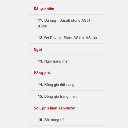
Đá tự nhiên
11.
Đá ong - Basalt stone AS01-
AS20
12.
Đá Paving, Slate AS101-AS130
Ngói
13.
Ngói tráng men
Bông gió
14.
Bông gió đất nung
15.
Bông gió tráng men
Sỏi, phụ kiện sân vườn
16.
Sỏi trang trí