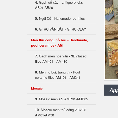
4.
Gạch cổ xây - antique bricks
AB01-AB20
5.
Ngói Cổ - Handmade roof tiles
6.
GFRC VÂN ĐẤT - GFRC CLAY
Men thủ công, hồ bơi - Handmade,
pool ceramics - AM
7.
Gạch men hoa văn - 3D glazed
tiles AM401 - AM430
8.
Men hồ bơi, trang trí - Pool
ceramic tiles AM101 - AM241
Mosaic
App
9.
Mosaic men sỏi AMP01-AMP05
10.
Mosaic men thủ công 2.3x2.3
AM01-AM30