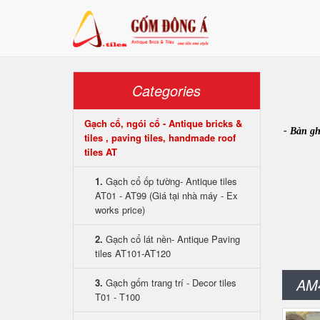
Categories
Gạch cổ, ngói cổ - Antique bricks &
- Bàn gh
tiles , paving tiles, handmade roof
tiles AT
1.
Gạch cổ ốp tường- Antique tiles
AT01 - AT99 (Giá tại nhà máy - Ex
works price)
2.
Gạch cổ lát nền- Antique Paving
tiles AT101-AT120
AM
3.
Gạch gốm trang trí - Decor tiles
T01 - T100