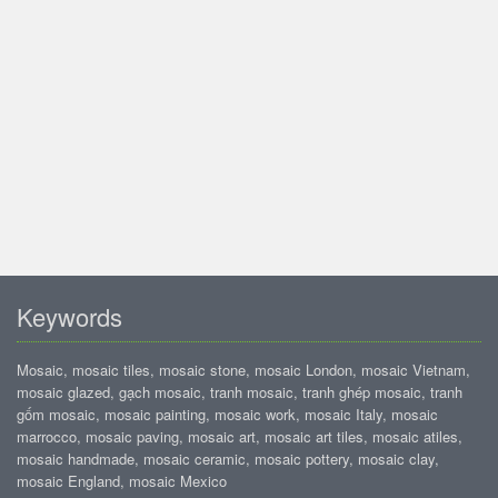
Keywords
Mosaic, mosaic tiles, mosaic stone, mosaic London, mosaic Vietnam,
mosaic glazed, gạch mosaic, tranh mosaic, tranh ghép mosaic, tranh
gốm mosaic, mosaic painting, mosaic work, mosaic Italy, mosaic
marrocco, mosaic paving, mosaic art, mosaic art tiles, mosaic atiles,
mosaic handmade, mosaic ceramic, mosaic pottery, mosaic clay,
mosaic England, mosaic Mexico