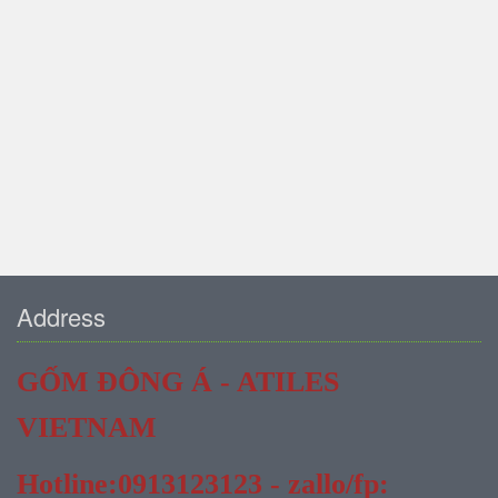
Address
GỐM ĐÔNG Á - ATILES
VIETNAM
Hotline:0913123123 - zallo/fp: