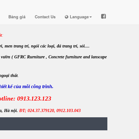
Bảng giá
Contact Us
Language
t
:
en trang trí, ngói các loại, đá trang trí, sỏi....
 vườn ( GFRC Rurniture , Concrete furniture and lanscape
ngoại thất
.
iết kế của mỗi công trình.
tline: 0913.123.123
a, Hà nội.
ĐT; 024.37.379120, 0912.103.043