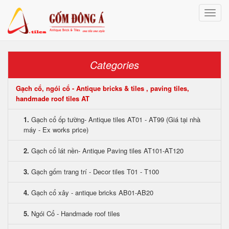
Toggle
naviga
Categories
Gạch cổ, ngói cổ - Antique bricks & tiles , paving tiles,
handmade roof tiles AT
1.
Gạch cổ ốp tường- Antique tiles AT01 - AT99 (Giá tại nhà
máy - Ex works price)
2.
Gạch cổ lát nền- Antique Paving tiles AT101-AT120
3.
Gạch gốm trang trí - Decor tiles T01 - T100
4.
Gạch cổ xây - antique bricks AB01-AB20
5.
Ngói Cổ - Handmade roof tiles