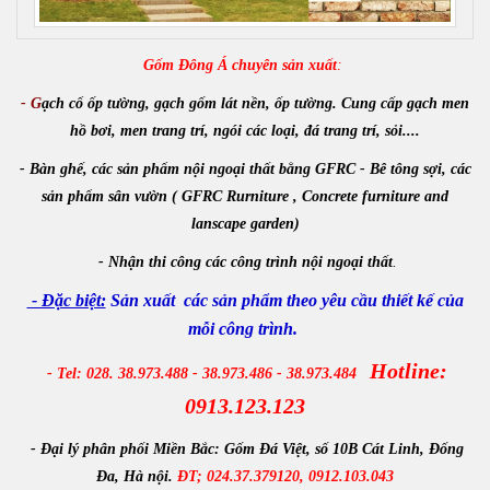
Gốm Đông Á chuyên sản xuất
:
- G
ạch cổ ốp tường, gạch gốm lát nền, ốp tường. Cung cấp gạch men
hồ bơi, men trang trí, ngói các loại, đá trang trí, sỏi....
- Bàn ghế, các sản phẩm nội ngoại thất bằng GFRC - Bê tông sợi, các
sản phẩm sân vườn ( GFRC Rurniture , Concrete furniture and
lanscape garden)
-
Nhận
thi công các công trình
nội ngoại thất
.
- Đặc biệt:
Sản xuất các sản phẩm theo yêu cầu thiết kế của
mỗi công trình.
Hotline:
- Tel: 028. 38.973.488 - 38.973.486 - 38.973.484
0913.123.123
- Đại lý phân phối Miền Bắc:
Gốm Đá Việt, số 10B Cát Linh, Đống
Đa, Hà nội.
ĐT; 024.37.379120, 0912.103.043