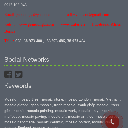
0912.103.043
Email: gomdonga@yahoo.com
atilesvietnam@gmail.com
web : www.gomdonga.com - www.atiles.vn - Facebook: Atiles
Donga
Tel :
028. 38.973.488 , 38.973.486, 38.973.484
Social Networks
Keywords
Mosaic, mosaic tiles, mosaic stone, mosaic London, mosaic Vietnam,
mosaic glazed, gạch mosaic, tranh mosaic, tranh ghép mosaic, tranh
gốm mosaic, mosaic painting, mosaic work, mosaic Italy, mosaic
marrocco, mosaic paving, mosaic art, mosaic art tiles, mosaic atiles,
mosaic handmade, mosaic ceramic, mosaic pottery, mosaic clay,
mosaic England, mosaic Mexico