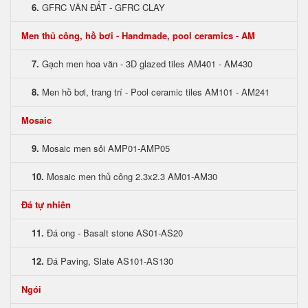
6.
GFRC VÂN ĐẤT - GFRC CLAY
Men thủ công, hồ bơi - Handmade, pool ceramics - AM
7.
Gạch men hoa văn - 3D glazed tiles AM401 - AM430
8.
Men hồ bơi, trang trí - Pool ceramic tiles AM101 - AM241
Mosaic
9.
Mosaic men sỏi AMP01-AMP05
10.
Mosaic men thủ công 2.3x2.3 AM01-AM30
Đá tự nhiên
11.
Đá ong - Basalt stone AS01-AS20
12.
Đá Paving, Slate AS101-AS130
Ngói