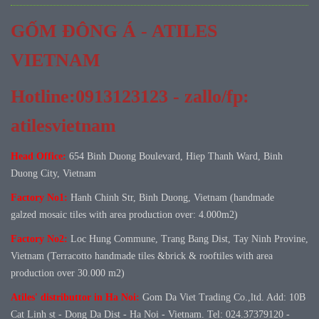
GỐM ĐÔNG Á - ATILES
VIETNAM
Hotline:0913123123 - zallo/fp:
atilesvietnam
Head Office:
654 Binh Duong Boulevard, Hiep Thanh Ward, Binh
Duong City, Vietnam
Factory No1:
Hanh Chinh Str, Binh Duong, Vietnam (handmade
galzed mosaic tiles with area production over: 4.000m2)
Factory No
2:
Loc Hung Commune, Trang Bang Dist, Tay Ninh Provine,
Vietnam (Terracotto handmade tiles &brick & rooftiles with area
production over 30.000 m2)
Atiles' distributtor in Ha Noi:
Gom Da Viet Trading Co.,ltd. Add: 10B
Cat Linh st - Dong Da Dist - Ha Noi - Vietnam. Tel: 024.37379120 -