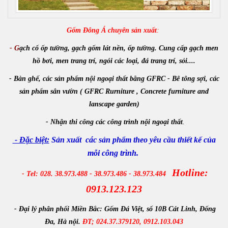
Gốm Đông Á chuyên sản xuất
:
- G
ạch cổ ốp tường, gạch gốm lát nền, ốp tường. Cung cấp gạch men
hồ bơi, men trang trí, ngói các loại, đá trang trí, sỏi....
- Bàn ghế, các sản phẩm nội ngoại thất bằng GFRC - Bê tông sợi, các
sản phẩm sân vườn ( GFRC Rurniture , Concrete furniture and
lanscape garden)
-
Nhận
thi công các công trình
nội ngoại thất
.
- Đặc biệt:
Sản xuất các sản phẩm theo yêu cầu thiết kế của
mỗi công trình.
Hotline:
- Tel: 028. 38.973.488 - 38.973.486 - 38.973.484
0913.123.123
- Đại lý phân phối Miền Bắc:
Gốm Đá Việt, số 10B Cát Linh, Đống
Đa, Hà nội.
ĐT; 024.37.379120, 0912.103.043