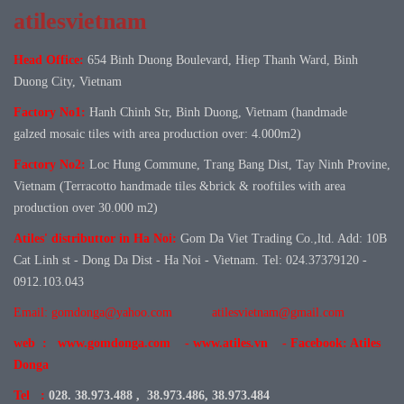
atilesvietnam
Head Office:
654 Binh Duong Boulevard, Hiep Thanh Ward, Binh
Duong City, Vietnam
Factory No1:
Hanh Chinh Str, Binh Duong, Vietnam (handmade
galzed mosaic tiles with area production over: 4.000m2)
Factory No
2:
Loc Hung Commune, Trang Bang Dist, Tay Ninh Provine,
Vietnam (Terracotto handmade tiles &brick & rooftiles with area
production over 30.000 m2)
Atiles' distributtor in Ha Noi:
Gom Da Viet Trading Co.,ltd. Add: 10B
Cat Linh st - Dong Da Dist - Ha Noi - Vietnam. Tel: 024.37379120 -
0912.103.043
Email: gomdonga@yahoo.com
atilesvietnam@gmail.com
web : www.gomdonga.com - www.atiles.vn - Facebook: Atiles
Donga
Tel :
028. 38.973.488 , 38.973.486, 38.973.484