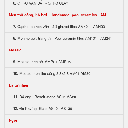
6.
GFRC VÂN ĐẤT - GFRC CLAY
Men thủ công, hồ bơi - Handmade, pool ceramics - AM
7.
Gạch men hoa văn - 3D glazed tiles AM401 - AM430
8.
Men hồ bơi, trang trí - Pool ceramic tiles AM101 - AM241
Mosaic
9.
Mosaic men sỏi AMP01-AMP05
10.
Mosaic men thủ công 2.3x2.3 AM01-AM30
Đá tự nhiên
11.
Đá ong - Basalt stone AS01-AS20
12.
Đá Paving, Slate AS101-AS130
Ngói