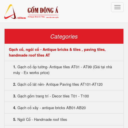
Toggle
naviga
Categories
Gạch cổ, ngói cổ - Antique bricks & tiles , paving tiles,
handmade roof tiles AT
1.
Gạch cổ ốp tường- Antique tiles AT01 - AT99 (Giá tại nhà
máy - Ex works price)
2.
Gạch cổ lát nền- Antique Paving tiles AT101-AT120
3.
Gạch gốm trang trí - Decor tiles T01 - T100
4.
Gạch cổ xây - antique bricks AB01-AB20
5.
Ngói Cổ - Handmade roof tiles