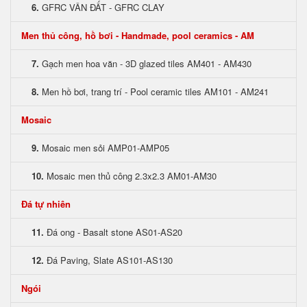
6.
GFRC VÂN ĐẤT - GFRC CLAY
Men thủ công, hồ bơi - Handmade, pool ceramics - AM
7.
Gạch men hoa văn - 3D glazed tiles AM401 - AM430
8.
Men hồ bơi, trang trí - Pool ceramic tiles AM101 - AM241
Mosaic
9.
Mosaic men sỏi AMP01-AMP05
10.
Mosaic men thủ công 2.3x2.3 AM01-AM30
Đá tự nhiên
11.
Đá ong - Basalt stone AS01-AS20
12.
Đá Paving, Slate AS101-AS130
Ngói