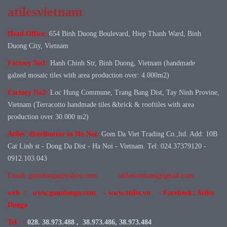
atilesvietnam
Head Office:
654 Binh Duong Boulevard, Hiep Thanh Ward, Binh
Duong City, Vietnam
Factory No1:
Hanh Chinh Str, Binh Duong, Vietnam (handmade
galzed mosaic tiles with area production over: 4.000m2)
Factory No
2:
Loc Hung Commune, Trang Bang Dist, Tay Ninh Provine,
Vietnam (Terracotto handmade tiles &brick & rooftiles with area
production over 30.000 m2)
Atiles' distributtor in Ha Noi:
Gom Da Viet Trading Co.,ltd. Add: 10B
Cat Linh st - Dong Da Dist - Ha Noi - Vietnam. Tel: 024.37379120 -
0912.103.043
Email: gomdonga@yahoo.com
atilesvietnam@gmail.com
web : www.gomdonga.com - www.atiles.vn - Facebook: Atiles
Donga
Tel :
028. 38.973.488 , 38.973.486, 38.973.484