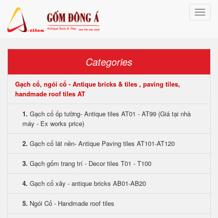
Toggle
naviga
Categories
Gạch cổ, ngói cổ - Antique bricks & tiles , paving tiles,
handmade roof tiles AT
1.
Gạch cổ ốp tường- Antique tiles AT01 - AT99 (Giá tại nhà
máy - Ex works price)
2.
Gạch cổ lát nền- Antique Paving tiles AT101-AT120
3.
Gạch gốm trang trí - Decor tiles T01 - T100
4.
Gạch cổ xây - antique bricks AB01-AB20
5.
Ngói Cổ - Handmade roof tiles