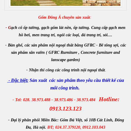
Gốm Đông Á chuyên sản xuất
:
- G
ạch cổ ốp tường, gạch gốm lát nền, ốp tường. Cung cấp gạch men
hồ bơi, men trang trí, ngói các loại, đá trang trí, sỏi....
- Bàn ghế, các sản phẩm nội ngoại thất bằng GFRC - Bê tông sợi, các
sản phẩm sân vườn ( GFRC Rurniture , Concrete furniture and
lanscape garden)
-
Nhận
thi công các công trình
nội ngoại thất
.
- Đặc biệt:
Sản xuất các sản phẩm theo yêu cầu thiết kế của
mỗi công trình.
Hotline:
- Tel: 028. 38.973.488 - 38.973.486 - 38.973.484
0913.123.123
- Đại lý phân phối Miền Bắc:
Gốm Đá Việt, số 10B Cát Linh, Đống
Đa, Hà nội.
ĐT; 024.37.379120, 0912.103.043