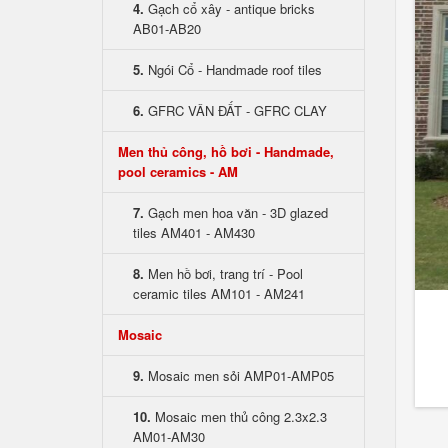
4.
Gạch cổ xây - antique bricks
AB01-AB20
5.
Ngói Cổ - Handmade roof tiles
6.
GFRC VÂN ĐẤT - GFRC CLAY
Men thủ công, hồ bơi - Handmade,
pool ceramics - AM
7.
Gạch men hoa văn - 3D glazed
tiles AM401 - AM430
8.
Men hồ bơi, trang trí - Pool
ceramic tiles AM101 - AM241
Mosaic
9.
Mosaic men sỏi AMP01-AMP05
10.
Mosaic men thủ công 2.3x2.3
AM01-AM30