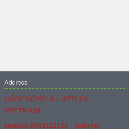
Address
GỐM ĐÔNG Á - ATILES
VIETNAM
Hotline:0913123123 - zallo/fp: