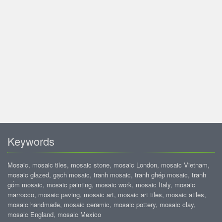
Keywords
Mosaic, mosaic tiles, mosaic stone, mosaic London, mosaic Vietnam,
mosaic glazed, gạch mosaic, tranh mosaic, tranh ghép mosaic, tranh
gốm mosaic, mosaic painting, mosaic work, mosaic Italy, mosaic
marrocco, mosaic paving, mosaic art, mosaic art tiles, mosaic atiles,
mosaic handmade, mosaic ceramic, mosaic pottery, mosaic clay,
mosaic England, mosaic Mexico