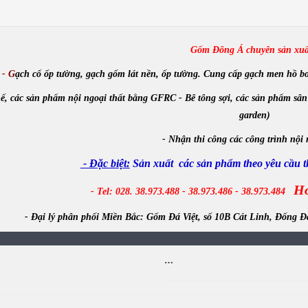
Gốm Đông Á chuyên sản xuấ
- G
ạch cổ ốp tường, gạch gốm lát nền, ốp tường. Cung cấp gạch men hồ bơi, m
ế, các sản phẩm nội ngoại thất bằng GFRC - Bê tông sợi, các sản phẩm sân
garden)
-
Nhận
thi công các công trình
nội 
- Đặc biệt:
Sản xuất các sản phẩm theo yêu cầu th
Ho
- Tel: 028. 38.973.488 - 38.973.486 - 38.973.484
- Đại lý phân phối Miền Bắc:
Gốm Đá Việt, số 10B Cát Linh, Đống Đ
…