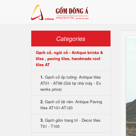
Categories
Gạch cổ, ngói cổ - Antique bricks &
tiles , paving tiles, handmade roof
tiles AT
1.
Gạch cổ ốp tường- Antique tiles
AT01 - AT99 (Giá tại nhà máy - Ex
works price)
2.
Gạch cổ lát nền- Antique Paving
tiles AT101-AT120
3.
Gạch gốm trang trí - Decor tiles
T01 - T100