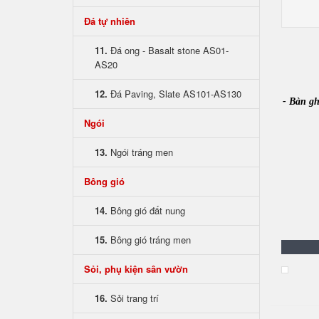
Đá tự nhiên
11.
Đá ong - Basalt stone AS01-
AS20
12.
Đá Paving, Slate AS101-AS130
- Bàn gh
Ngói
13.
Ngói tráng men
Bông gió
14.
Bông gió đất nung
15.
Bông gió tráng men
Sỏi, phụ kiện sân vườn
16.
Sỏi trang trí