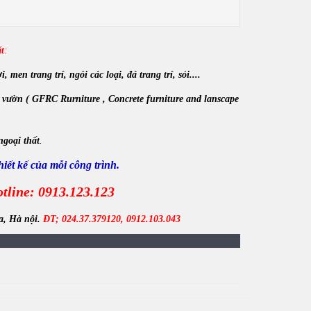
t
:
en trang trí, ngói các loại, đá trang trí, sỏi....
 vườn ( GFRC Rurniture , Concrete furniture and lanscape
ngoại thất
.
iết kế của mỗi công trình.
tline: 0913.123.123
a, Hà nội.
ĐT; 024.37.379120, 0912.103.043